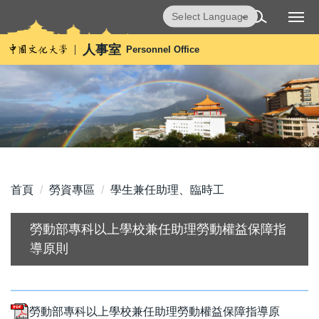
跳
Powered by
Translate
到
主
人事室
Personnel Office
要
內
容
區
首頁
勞資專區
學生兼任助理、臨時工
勞動部專科以上學校兼任助理勞動權益保障指
導原則
勞動部專科以上學校兼任助理勞動權益保障指導原